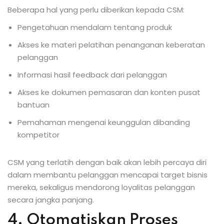
Beberapa hal yang perlu diberikan kepada CSM:
Pengetahuan mendalam tentang produk
Akses ke materi pelatihan penanganan keberatan
pelanggan
Informasi hasil feedback dari pelanggan
Akses ke dokumen pemasaran dan konten pusat
bantuan
Pemahaman mengenai keunggulan dibanding
kompetitor
CSM yang terlatih dengan baik akan lebih percaya diri
dalam membantu pelanggan mencapai target bisnis
mereka, sekaligus mendorong loyalitas pelanggan
secara jangka panjang.
4. Otomatiskan Proses