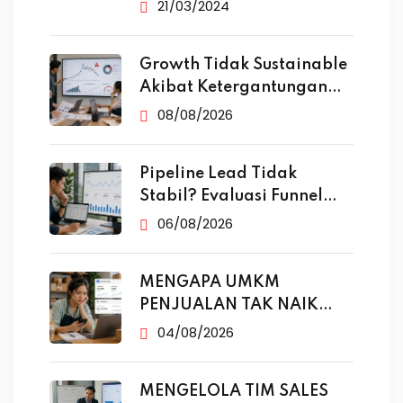
21/03/2024
Growth Tidak Sustainable
Akibat Ketergantungan
Iklan
08/08/2026
Pipeline Lead Tidak
Stabil? Evaluasi Funnel
Marketing
06/08/2026
MENGAPA UMKM
PENJUALAN TAK NAIK
MESKI SUDAH
04/08/2026
MENGELOLA TIM SALES