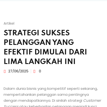
Artikel
STRATEGI SUKSES
PELANGGAN YANG
EFEKTIF DIMULAI DARI
LIMA LANGKAH INI
27/06/2025
0
Dalam dunia bisnis yang kompetitif seperti sekarang,
mempertahankan pelanggan sama pentingnya
dengan mendapatkannya. Di sinilah strategi
Customer
Success
atau keberhasilan pelanggan menjadi kunci.