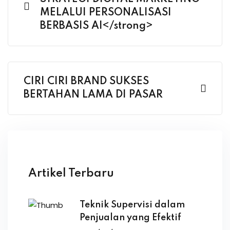
MELALUI PERSONALISASI
BERBASIS AI</strong>
CIRI CIRI BRAND SUKSES
BERTAHAN LAMA DI PASAR
Artikel Terbaru
Teknik Supervisi dalam
Penjualan yang Efektif