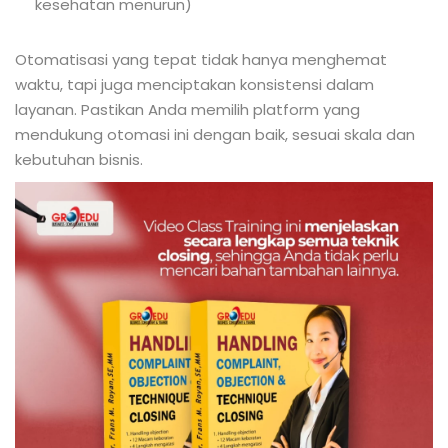
kesehatan menurun)
Otomatisasi yang tepat tidak hanya menghemat
waktu, tapi juga menciptakan konsistensi dalam
layanan. Pastikan Anda memilih platform yang
mendukung otomasi ini dengan baik, sesuai skala dan
kebutuhan bisnis.