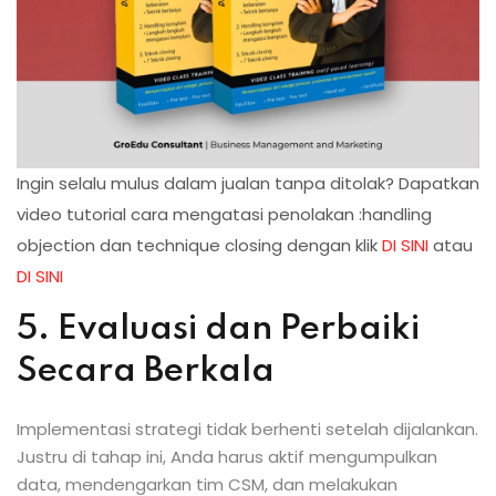
Ingin selalu mulus dalam jualan tanpa ditolak? Dapatkan
video tutorial cara mengatasi penolakan :handling
objection dan technique closing dengan klik
DI SINI
atau
DI SINI
5. Evaluasi dan Perbaiki
Secara Berkala
Implementasi strategi tidak berhenti setelah dijalankan.
Justru di tahap ini, Anda harus aktif mengumpulkan
data, mendengarkan tim CSM, dan melakukan