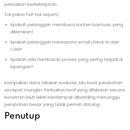
perbaikan berkelanjutan.
Tanyakan hal-hal seperti:
Apakah pelanggan membaca konten bantuan yang
dikirimkan?
Apakah pelanggan merespons email check-in dari
CSM?
Apakah ada hambatan proses yang sering terjadi di
lapangan?
Kumpulkan data, lakukan evaluasi, lalu buat perubahan
secepat mungkin. Perbaikan kecil yang dilakukan secara
konsisten jauh lebih berdampak dibanding menunggu
perubahan besar yang tidak pernah datang.
Penutup