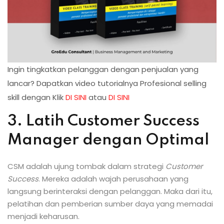
Ingin tingkatkan pelanggan dengan penjualan yang
lancar? Dapatkan video tutorialnya Profesional selling
skill dengan Klik
DI SINI
atau
DI SINI
3. Latih Customer Success
Manager dengan Optimal
CSM adalah ujung tombak dalam strategi
Customer
Success
. Mereka adalah wajah perusahaan yang
langsung berinteraksi dengan pelanggan. Maka dari itu,
pelatihan dan pemberian sumber daya yang memadai
menjadi keharusan.