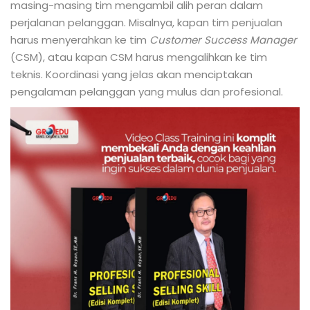
masing-masing tim mengambil alih peran dalam
perjalanan pelanggan. Misalnya, kapan tim penjualan
harus menyerahkan ke tim
Customer Success Manager
(CSM), atau kapan CSM harus mengalihkan ke tim
teknis. Koordinasi yang jelas akan menciptakan
pengalaman pelanggan yang mulus dan profesional.