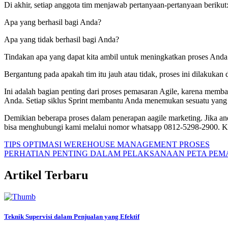
Di akhir, setiap anggota tim menjawab pertanyaan-pertanyaan berikut
Apa yang berhasil bagi Anda?
Apa yang tidak berhasil bagi Anda?
Tindakan apa yang dapat kita ambil untuk meningkatkan proses Anda
Bergantung pada apakah tim itu jauh atau tidak, proses ini dilakukan 
Ini adalah bagian penting dari proses pemasaran Agile, karena mem
Anda. Setiap siklus Sprint membantu Anda menemukan sesuatu yang b
Demikian beberapa proses dalam penerapan aagile marketing. Jika an
bisa menghubungi kami melalui nomor whatsapp 0812-5298-2900. K
TIPS OPTIMASI WEREHOUSE MANAGEMENT PROSES
PERHATIAN PENTING DALAM PELAKSANAAN PETA PE
Artikel Terbaru
Teknik Supervisi dalam Penjualan yang Efektif