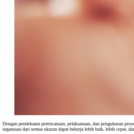
Dengan pendekatan perencanaan, pelaksanaan, dan pengukuran proye
organisasi dari semua ukuran dapat bekerja lebih baik, lebih cepat, d