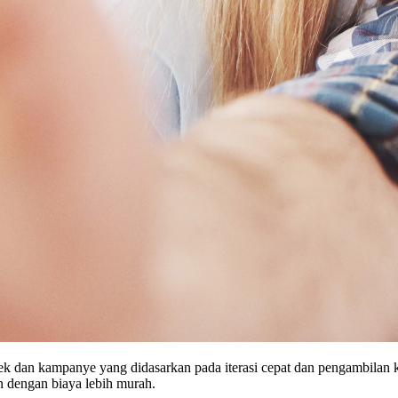
k dan kampanye yang didasarkan pada iterasi cepat dan pengambilan 
an dengan biaya lebih murah.