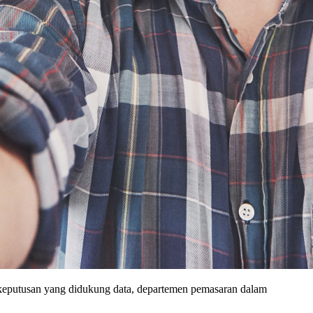
keputusan yang didukung data, departemen pemasaran dalam