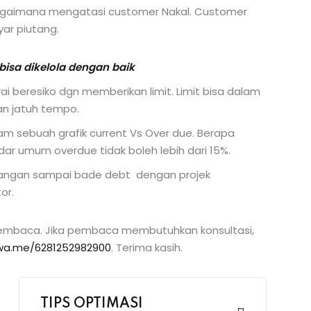
 bagaimana mengatasi customer Nakal. Customer
ar piutang.
bisa dikelola dengan baik
i beresiko dgn memberikan limit. Limit bisa dalam
an jatuh tempo.
m sebuah grafik current Vs Over due. Berapa
dar umum overdue tidak boleh lebih dari 15%.
 jangan sampai bade debt dengan projek
or.
pembaca. Jika pembaca membutuhkan konsultasi,
/wa.me/6281252982900
. Terima kasih.
TIPS OPTIMASI