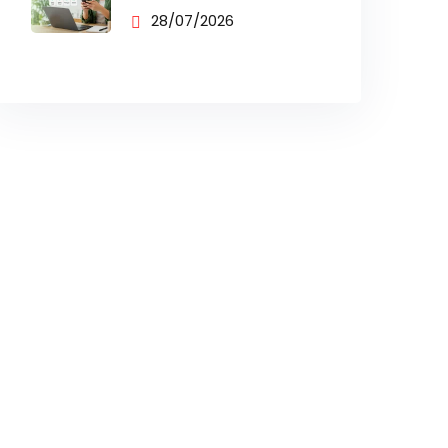
BUSINESS UNTUK
28/07/2026
PENJUALAN