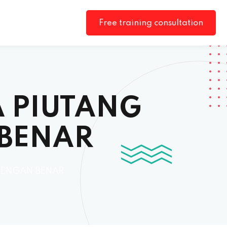
Free training consultation
 PIUTANG
BENAR
DENGAN BENAR