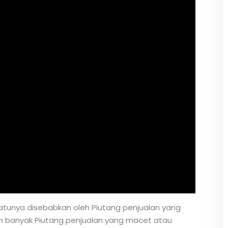
atunya disebabkan oleh Piutang penjualan yang
aan banyak Piutang penjualan yang macet atau