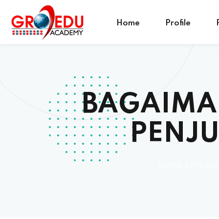
Home
Profile
BAGAIMA
PENJ
Home
»
Artikel