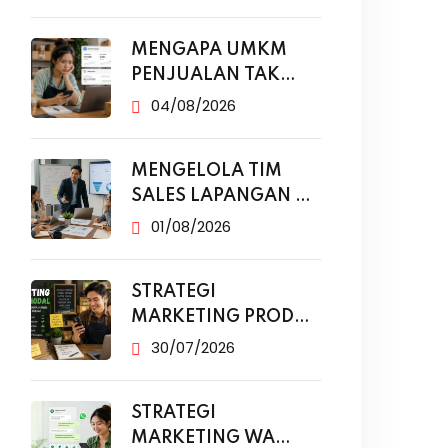
MENGAPA UMKM
PENJUALAN TAK
NAIK MESKI SUDAH
04/08/2026
MENGELOLA TIM
SALES LAPANGAN DI
ERA DIGITAL
01/08/2026
STRATEGI
MARKETING PRODUK
MODAL KECIL TANPA
30/07/2026
IKLAN
STRATEGI
MARKETING WA