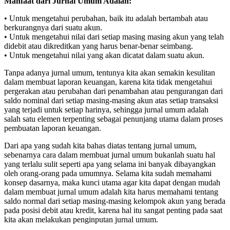
Manfaat dari Jurnal Umum Adalah:
• Untuk mengetahui perubahan, baik itu adalah bertambah atau
berkurangnya dari suatu akun.
• Untuk mengetahui nilai dari setiap masing masing akun yang telah
didebit atau dikreditkan yang harus benar-benar seimbang.
• Untuk mengetahui nilai yang akan dicatat dalam suatu akun.
Tanpa adanya jurnal umum, tentunya kita akan semakin kesulitan
dalam membuat laporan keuangan, karena kita tidak mengetahui
pergerakan atau perubahan dari penambahan atau pengurangan dari
saldo nominal dari setiap masing-masing akun atas setiap transaksi
yang terjadi untuk setiap harinya, sehingga jurnal umum adalah
salah satu elemen terpenting sebagai penunjang utama dalam proses
pembuatan laporan keuangan.
Dari apa yang sudah kita bahas diatas tentang jurnal umum,
sebenarnya cara dalam membuat jurnal umum bukanlah suatu hal
yang terlalu sulit seperti apa yang selama ini banyak dibayangkan
oleh orang-orang pada umumnya. Selama kita sudah memahami
konsep dasarnya, maka kunci utama agar kita dapat dengan mudah
dalam membuat jurnal umum adalah kita harus memahami tentang
saldo normal dari setiap masing-masing kelompok akun yang berada
pada posisi debit atau kredit, karena hal itu sangat penting pada saat
kita akan melakukan penginputan jurnal umum.