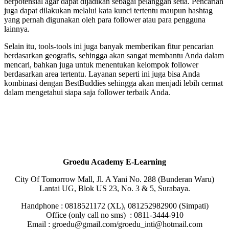
berpotensial agar dapat dijadikan sebagai pelanggan setia. Pencarian
juga dapat dilakukan melalui kata kunci tertentu maupun hashtag
yang pernah digunakan oleh para follower atau para pengguna
lainnya.
Selain itu, tools-tools ini juga banyak memberikan fitur pencarian
berdasarkan geografis, sehingga akan sangat membantu Anda dalam
mencari, bahkan juga untuk menentukan kelompok follower
berdasarkan area tertentu. Layanan seperti ini juga bisa Anda
kombinasi dengan BestBuddies sehingga akan menjadi lebih cermat
dalam mengetahui siapa saja follower terbaik Anda.
Groedu Academy E-Learning
City Of Tomorrow Mall, Jl. A Yani No. 288 (Bunderan Waru)
Lantai UG, Blok US 23, No. 3 & 5, Surabaya.
Handphone : 0818521172 (XL), 081252982900 (Simpati)
Office (only call no sms) : 0811-3444-910
Email : groedu@gmail.com/groedu_inti@hotmail.com