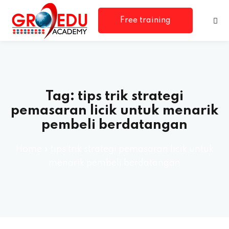
Free training
consultation
Tag:
tips trik strategi
pemasaran licik untuk menarik
pembeli berdatangan
rm
Home
»
tips trik strategi pemasaran licik untuk
menarik pembeli berdatangan