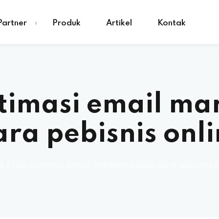
Partner
Produk
Artikel
Kontak
ptimasi email ma
ra pebisnis onl
e
»
tips optimasi email marketing bagi para pebisnis 