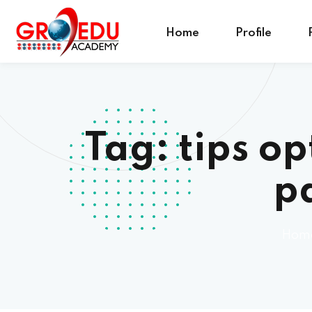
Home
Profile
Tag:
tips o
pa
Hom