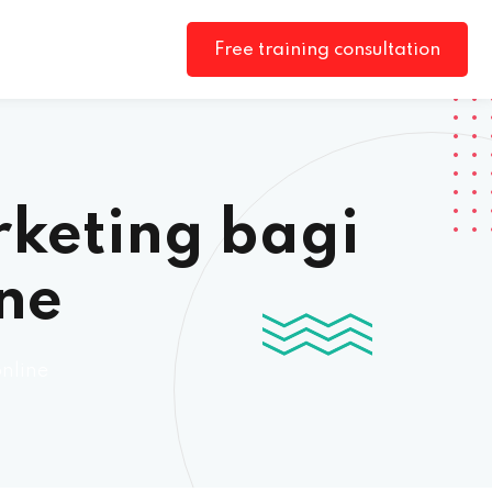
Free training consultation
rketing bagi
ine
online