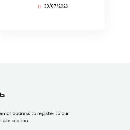
MODAL KECIL TANPA
30/07/2026
IKLAN
ts
 email address to register to our
 subscription