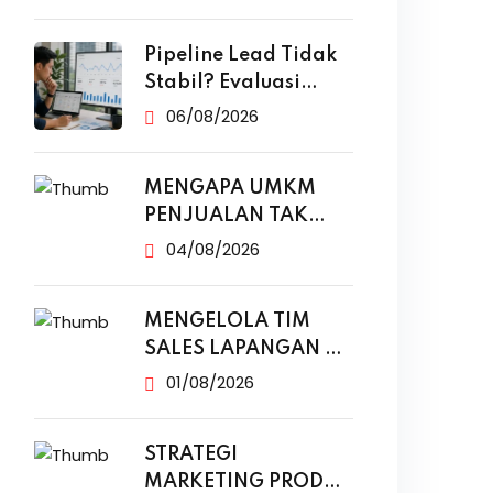
Iklan
Pipeline Lead Tidak
Stabil? Evaluasi
Funnel Marketing
06/08/2026
MENGAPA UMKM
PENJUALAN TAK
NAIK MESKI SUDAH
04/08/2026
MENGELOLA TIM
SALES LAPANGAN DI
ERA DIGITAL
01/08/2026
STRATEGI
MARKETING PRODUK