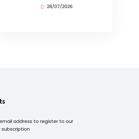
BUSINESS UNTUK
28/07/2026
PENJUALAN
ts
 email address to register to our
 subscription