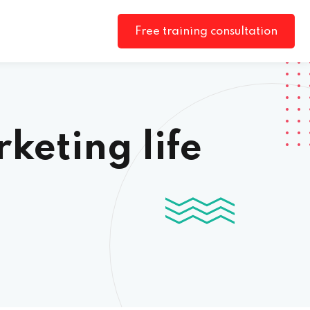
Free training consultation
eting life