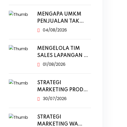
MENGAPA UMKM
PENJUALAN TAK
NAIK MESKI SUDAH
04/08/2026
MENGELOLA TIM
SALES LAPANGAN DI
ERA DIGITAL
01/08/2026
STRATEGI
MARKETING PRODUK
MODAL KECIL TANPA
30/07/2026
IKLAN
STRATEGI
MARKETING WA