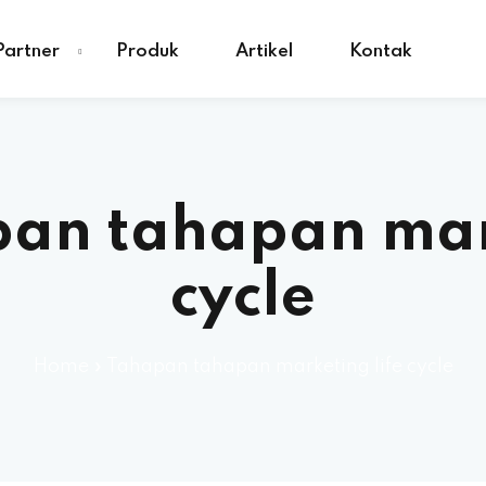
Partner
Produk
Artikel
Kontak
an tahapan mark
cycle
Home
»
Tahapan tahapan marketing life cycle