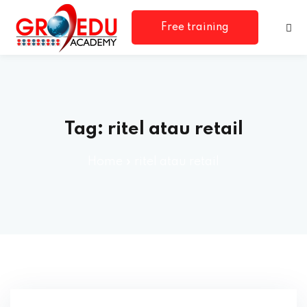
Free training
consultation
Tag:
ritel atau retail
Home
»
ritel atau retail
rm