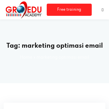
Free training
consultation
Tag:
marketing optimasi email
Home
»
marketing optimasi email
rm