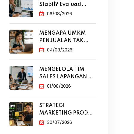
Stabil? Evaluasi
Funnel Marketing
06/08/2026
MENGAPA UMKM
PENJUALAN TAK
NAIK MESKI SUDAH
04/08/2026
MENGELOLA TIM
SALES LAPANGAN DI
ERA DIGITAL
01/08/2026
STRATEGI
MARKETING PRODUK
MODAL KECIL TANPA
30/07/2026
IKLAN