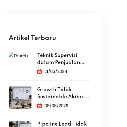
Artikel Terbaru
Teknik Supervisi
dalam Penjualan
yang Efektif
21/03/2024
Growth Tidak
Sustainable Akibat
Ketergantungan
08/08/2026
Iklan
Pipeline Lead Tidak