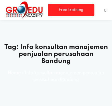
Free training
consultation
Tag:
Info konsultan manajemen
penjualan perusahaan
Bandung
rm
Home
»
Info konsultan manajemen penjualan
perusahaan Bandung