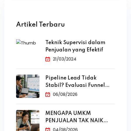
Artikel Terbaru
Teknik Supervisi dalam
Penjualan yang Efektif
21/03/2024
Pipeline Lead Tidak
Stabil? Evaluasi Funnel
Marketing
06/08/2026
MENGAPA UMKM
PENJUALAN TAK NAIK
MESKI SUDAH
04/08/2026