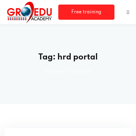
Free training
consultation
Tag:
hrd portal
Home
»
hrd portal