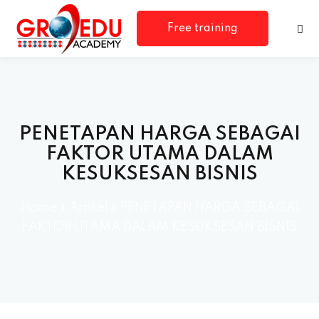
Free training
consultation
PENETAPAN HARGA SEBAGAI
FAKTOR UTAMA DALAM
KESUKSESAN BISNIS
rm
Home
»
Artikel
»
PENETAPAN HARGA SEBAGAI
FAKTOR UTAMA DALAM KESUKSESAN BISNIS