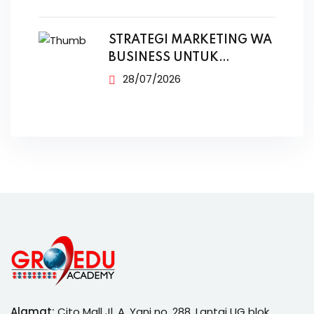
STRATEGI MARKETING WA
BUSINESS UNTUK
PENJUALAN
28/07/2026
Alamat:
Cito Mall Jl. A. Yani no. 288, Lantai UG blok