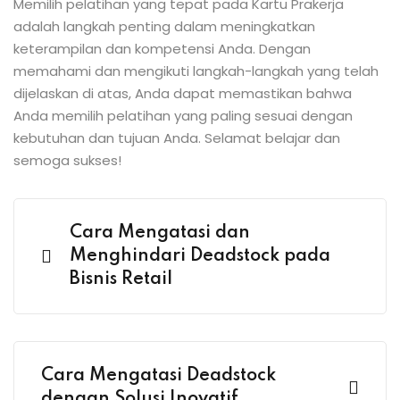
Memilih pelatihan yang tepat pada Kartu Prakerja
adalah langkah penting dalam meningkatkan
keterampilan dan kompetensi Anda. Dengan
memahami dan mengikuti langkah-langkah yang telah
dijelaskan di atas, Anda dapat memastikan bahwa
Anda memilih pelatihan yang paling sesuai dengan
kebutuhan dan tujuan Anda. Selamat belajar dan
semoga sukses!
Cara Mengatasi dan
Menghindari Deadstock pada
Bisnis Retail
Cara Mengatasi Deadstock
dengan Solusi Inovatif