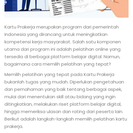
Kartu Prakerja merupakan program dari pemerintah
Indonesia yang dirancang untuk meningkatkan
kompetensi kerja masyarakat. Salah satu komponen
utama dari program ini adalah pelatihan online yang
tersedia di berbagai platform belajar digital. Namun,
bagaimana cara memilih pelatihan yang tepat?
Memilih pelatihan yang tepat pada Kartu Prakerja
bukanlah tugas yang mudah. Diperlukan pengetahuan
dan pemahaman yang baik tentang berbagai aspek,
mulai dari menentukan skill atau bidang yang ingin
ditingkatkan, melakukan riset platform belajar digital,
hingga memeriksa ulasan dan rating dari peserta lain.
Berikut adalah langkah-langkah memilih pelatihan kartu
prakerja.