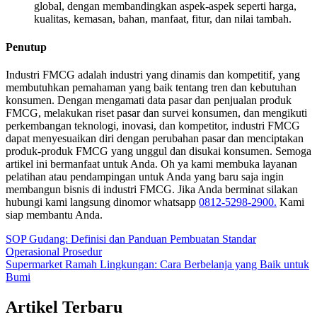
global, dengan membandingkan aspek-aspek seperti harga,
kualitas, kemasan, bahan, manfaat, fitur, dan nilai tambah.
Penutup
Industri FMCG adalah industri yang dinamis dan kompetitif, yang
membutuhkan pemahaman yang baik tentang tren dan kebutuhan
konsumen. Dengan mengamati data pasar dan penjualan produk
FMCG, melakukan riset pasar dan survei konsumen, dan mengikuti
perkembangan teknologi, inovasi, dan kompetitor, industri FMCG
dapat menyesuaikan diri dengan perubahan pasar dan menciptakan
produk-produk FMCG yang unggul dan disukai konsumen. Semoga
artikel ini bermanfaat untuk Anda. Oh ya kami membuka layanan
pelatihan atau pendampingan untuk Anda yang baru saja ingin
membangun bisnis di industri FMCG. Jika Anda berminat silakan
hubungi kami langsung dinomor whatsapp
0812-5298-2900.
Kami
siap membantu Anda.
SOP Gudang: Definisi dan Panduan Pembuatan Standar
Operasional Prosedur
Supermarket Ramah Lingkungan: Cara Berbelanja yang Baik untuk
Bumi
Artikel Terbaru