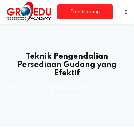
Free training
consultation
Teknik Pengendalian
Persediaan Gudang yang
Efektif
rm
Home
»
Artikel
»
Teknik Pengendalian Persediaan
Gudang yang Efektif