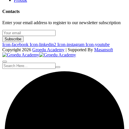
Produk
Contacts
Enter your email address to register to our newsletter subscription
Subscribe
Icon-facebook
Icon-linkedin2
Icon-instagram
Icon-youtube
Copyright 2026
Groedu Academy
| Supported By
Masansoft