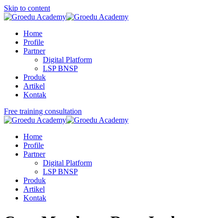
Skip to content
Home
Profile
Partner
Digital Platform
LSP BNSP
Produk
Artikel
Kontak
Free training consultation
Home
Profile
Partner
Digital Platform
LSP BNSP
Produk
Artikel
Kontak