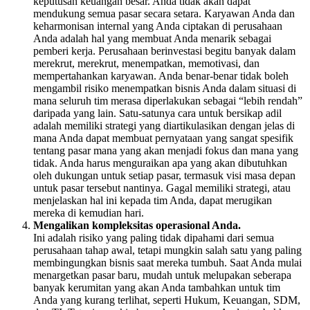
keputusan keuangan besar. Anda tidak akan dapat
mendukung semua pasar secara setara. Karyawan Anda dan
keharmonisan internal yang Anda ciptakan di perusahaan
Anda adalah hal yang membuat Anda menarik sebagai
pemberi kerja. Perusahaan berinvestasi begitu banyak dalam
merekrut, merekrut, menempatkan, memotivasi, dan
mempertahankan karyawan. Anda benar-benar tidak boleh
mengambil risiko menempatkan bisnis Anda dalam situasi di
mana seluruh tim merasa diperlakukan sebagai “lebih rendah”
daripada yang lain. Satu-satunya cara untuk bersikap adil
adalah memiliki strategi yang diartikulasikan dengan jelas di
mana Anda dapat membuat pernyataan yang sangat spesifik
tentang pasar mana yang akan menjadi fokus dan mana yang
tidak. Anda harus menguraikan apa yang akan dibutuhkan
oleh dukungan untuk setiap pasar, termasuk visi masa depan
untuk pasar tersebut nantinya. Gagal memiliki strategi, atau
menjelaskan hal ini kepada tim Anda, dapat merugikan
mereka di kemudian hari.
Mengalikan kompleksitas operasional Anda.
Ini adalah risiko yang paling tidak dipahami dari semua
perusahaan tahap awal, tetapi mungkin salah satu yang paling
membingungkan bisnis saat mereka tumbuh. Saat Anda mulai
menargetkan pasar baru, mudah untuk melupakan seberapa
banyak kerumitan yang akan Anda tambahkan untuk tim
Anda yang kurang terlihat, seperti Hukum, Keuangan, SDM,