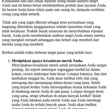
Katakanlah satu dari setiap sepuluh orang dalam audiens target
Anda saat ini benar-benar membutuhkan produk atau layanan Anda.
Ini berarti Anda harus fokus pada satu orang itu, daripada sembilan
orang yang tidak tertarik.
Tidak ada yang ingin dikenal sebagai jenis perusahaan yang
langsung dihentikan langganannya setelah menerima email yang
tidak beralasan. Praktik buruk semacam itu menyebabkan reputasi
buruk. Anda perlu membedakan audiens target Anda antara mereka
yang mungkin menjadi pelanggan dan belum siap membeli dari
mereka yang siap membeli.
Berikut adalah risiko terbesar target pasar yang terlalu luas:
Menipiskan upaya kesadaran merek Anda.
Menciptakan kesadaran merek untuk perusahaan Anda sangat
penting. Ini seperti melempar segenggam kerikil ke dalam
kolam, versus melempar batu besar. Lempar batunya, dan dari
tumbukan tunggal itu, Anda akan melihat efek riak yang
meregang dan memanjang dalam durasi yang lama. Itulah
yang terjadi ketika Anda menempatkan semua kekuatan Anda
di belakang merek Anda di satu pasar. Lempar dengan berat
yang sama, tetapi sebarkan di antara banyak kerikil? Itulah
yang Anda lakukan pada merek Anda saat Anda membagi
usaha Anda ke terlalu banyak pasar. Anda akan melihat
dampak minimal untuk merek Anda di
semua
nya.