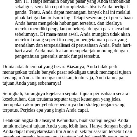
dan TI. Tetapi semakin banyak pasar yang Anda tambahkan
sekaligus, semakin cepat kompleksitas bisnis Anda berlipat
ganda. Tentu, Anda dapat menangani banyak hal ini melalui
pihak ketiga dan outsourcing. Tetapi seseorang di perusahaan
Anda harus mengelola hubungan tersebut, dan idealnya
mereka memiliki pengalaman bekerja dengan pasar tersebut
sebelumnya. Di masa-masa awal, Anda mungkin tidak akan
merekrut orang seperti itu dengan pengetahuan pasar yang
mendalam dan terspesialisasi di perusahaan Anda. Pada hari-
hari awal, Anda malah akan mempekerjakan orang dengan
pengetahuan generalis untuk fungsi tersebut.
Dunia adalah tempat yang besar. Biasanya, Anda tidak perlu
menargetkan terlalu banyak pasar sekaligus untuk mencapai tujuan
keuangan Anda. Itu mengasumsikan, tentu saja, Anda tahu apa
tujuan Anda yang sebenarnya!
Seringkali, kurangnya kejelasan seputar tujuan perusahaan secara
keseluruhan, dan terutama seputar target keuangan yang jelas,
merupakan akar penyebab sebenarnya dari strategi negara yang
terputus. Perjelas apa yang ingin Anda capai.
Letakkan angka di atasnya! Kemudian, buat strategi negara Anda
untuk melayani tujuan Anda yang lebih luas. Hanya dengan begitu
Anda dapat menyelaraskan tim Anda di sekitar sasaran tersebut dan
membuat mereka bersemangat tentang hal-hal spesifik yang ingin