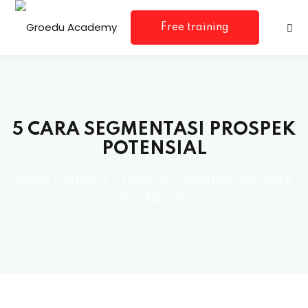
Free training
consultation
5 CARA SEGMENTASI PROSPEK
POTENSIAL
rm
Home
»
Artikel
»
5 CARA SEGMENTASI PROSPEK
POTENSIAL