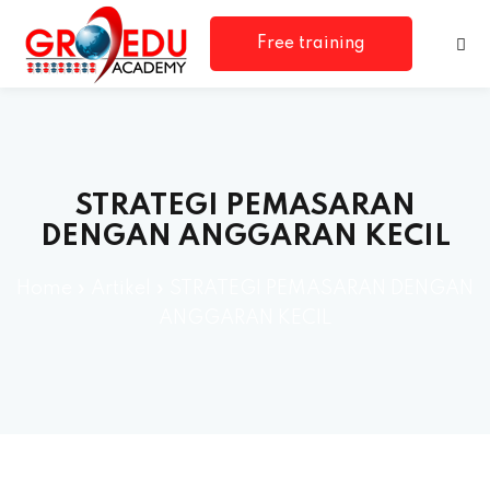
Free training
consultation
STRATEGI PEMASARAN
DENGAN ANGGARAN KECIL
Home
»
Artikel
»
STRATEGI PEMASARAN DENGAN
rm
ANGGARAN KECIL