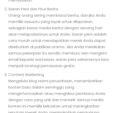
memuaskan.
Siaran Pers dan Fitur Berita
Orang-orang sering membaca berita, dan jika Anda
memiliki sesuatu yang layak untuk dilaporkan,
sebagian besar media berita dengan senang hati
akan melaporkannya untuk Anda. Siaran pers adalah
cara murah untuk mendapatkan merek Anda dapat
disebutkan di publikasi utama. Jika Anda melakukan
semua pekerjaan itu sendiri, memburu dan mengirim
email kepada wartawan, siaran pers sebenarnya bisa
menjadi strategi pemasaran gratis.
Content Marketing
Mengelola blog resmi perusahaan, menambahkan
konten baru dalam seminggu yang
menginformasikan atau menghibur pembaca Anda
dengan cara yang unik dan menarik. Semua media
konten ini memiliki kekuatan untuk meningkatkan
reputasi merek Anda, meningkatkan pengunjung