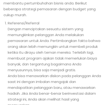
membantu pertumbuhahan bisnis anda. Berikut
beberapa strategi pemasaran dengan budget yang
cukup murah.
Referensi/Referral
Dengan menciptakan sesuatu sistem yang
memungkinkan pelanggan Anda melakukan
pemasaran untuk Anda. Pertimbangkan fakta bahwa
orang akan lebih memungkin untuk membeli produk
ketika itu dirayu oleh teman mereka. Terlebih lagi,
membuat program ajakan tidak memerlukan biaya
banyak, dan tergantung bagaimana Anda
menyusunnya, bisa saja menjadi gratis.
Anda bisa menawarkan diskon pada pelanggan Anda
saat ini dengan imbalan mengajak dan
mendapatkan pelanggan baru, atau menawarkan
hadiah. Jika Anda benar-benar berinvestasi dalam
strategi ini, Anda akan melihat hasil yang