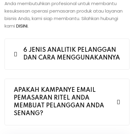
Anda membutuhkan profesional untuk membantu
kesuksesan operasi pemasaran produk atau layanan
bisnis Anda, kami siap membantu. Silahkan hubungi
kami
DISINI.
6 JENIS ANALITIK PELANGGAN
DAN CARA MENGGUNAKANNYA
APAKAH KAMPANYE EMAIL
PEMASARAN RITEL ANDA
MEMBUAT PELANGGAN ANDA
SENANG?