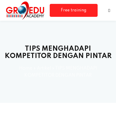
Free training
consultation
TIPS MENGHADAPI
KOMPETITOR DENGAN PINTAR
Home
»
Artikel
»
TIPS MENGHADAPI
rm
KOMPETITOR DENGAN PINTAR