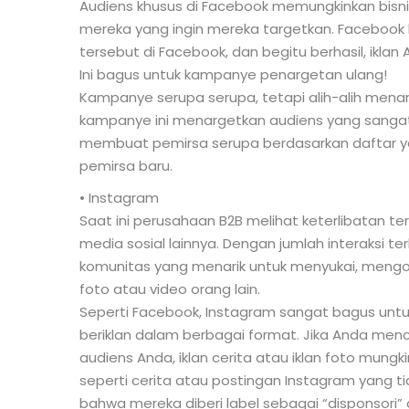
Audiens khusus di Facebook memungkinkan bisn
mereka yang ingin mereka targetkan. Faceboo
tersebut di Facebook, dan begitu berhasil, ikla
Ini bagus untuk kampanye penargetan ulang!
Kampanye serupa serupa, tetapi alih-alih mena
kampanye ini menargetkan audiens yang sangat
membuat pemirsa serupa berdasarkan daftar yan
pemirsa baru.
• Instagram
Saat ini perusahaan B2B melihat keterlibatan te
media sosial lainnya. Dengan jumlah interaksi t
komunitas yang menarik untuk menyukai, meng
foto atau video orang lain.
Seperti Facebook, Instagram sangat bagus un
beriklan dalam berbagai format. Jika Anda men
audiens Anda, iklan cerita atau iklan foto mungk
seperti cerita atau postingan Instagram yang t
bahwa mereka diberi label sebagai “disponsori”