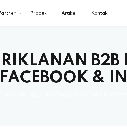
Partner
Produk
Artikel
Kontak
ERIKLANAN B2B
 FACEBOOK & I
CARA PERIKLANAN B2B DENGAN GOOGLE, FACEBO