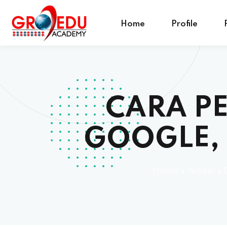
Home
Profile
CARA P
GOOGLE,
Home
»
Artikel
»