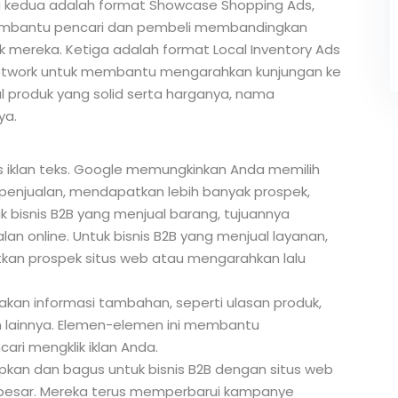
g kedua adalah format Showcase Shopping Ads,
embantu pencari dan pembeli membandingkan
mereka. Ketiga adalah format Local Inventory Ads
Network untuk membantu mengarahkan kunjungan ke
ual produk yang solid serta harganya, nama
ya.
s iklan teks. Google memungkinkan Anda memilih
penjualan, mendapatkan lebih banyak prospek,
uk bisnis B2B yang menjual barang, tujuannya
n online. Untuk bisnis B2B yang menjual layanan,
kan prospek situs web atau mengarahkan lalu
akan informasi tambahan, seperti ulasan produk,
an lainnya. Elemen-elemen ini membantu
ri mengklik iklan Anda.
iapkan dan bagus untuk bisnis B2B dengan situs web
 besar. Mereka terus memperbarui kampanye