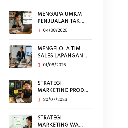
MENGAPA UMKM
PENJUALAN TAK
NAIK MESKI SUDAH
04/08/2026
MENGELOLA TIM
SALES LAPANGAN DI
ERA DIGITAL
01/08/2026
STRATEGI
MARKETING PRODUK
MODAL KECIL TANPA
30/07/2026
IKLAN
STRATEGI
MARKETING WA