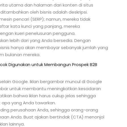
ita utama dan halaman dari konten di situs
itambahkan oleh bisnis adalah deskripsi.
 mesin pencari (SERP); namun, mereka tidak
tar kata kunci yang panjang, mereka
engan kueri penelusuran pengguna.
kan lebih dari yang Anda bersedia. Dengan
bisnis hanya akan membayar sebanyak jumlah yang
m bulanan mereka.
ocok Digunakan untuk Membangun Prospek B2B
 selain Google. Iklan bergambar muncul di Google
ambar untuk membantu meningkatkan kesadaran
tikan bahwa iklan harus cukup jelas sehingga
at apa yang Anda tawarkan.
anding perusahaan Anda, sehingga orang-orang
aan Anda. Buat ajakan bertindak (CTA) menonjol
lan lainnya.