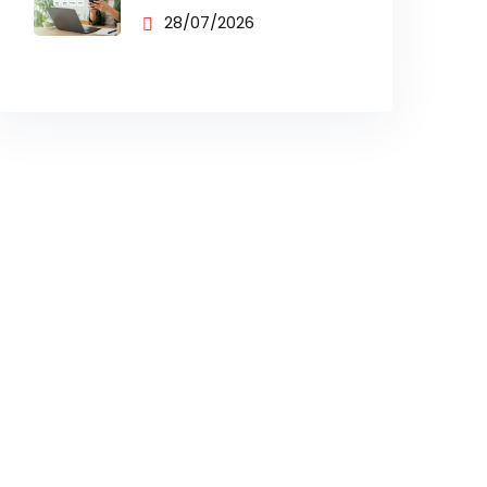
BUSINESS UNTUK
28/07/2026
PENJUALAN