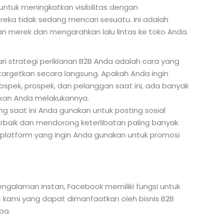
ntuk meningkatkan visibilitas dengan
ka tidak sedang mencari sesuatu. Ini adalah
 merek dan mengarahkan lalu lintas ke toko Anda.
i strategi periklanan B2B Anda adalah cara yang
argetkan secara langsung. Apakah Anda ingin
spek, prospek, dan pelanggan saat ini, ada banyak
nkan Anda melakukannya.
ng saat ini Anda gunakan untuk posting sosial
erbaik dan mendorong keterlibatan paling banyak
 platform yang ingin Anda gunakan untuk promosi
n pengalaman instan, Facebook memiliki fungsi untuk
it kami yang dapat dimanfaatkan oleh bisnis B2B
pa.