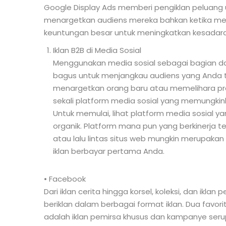
Google Display Ads memberi pengiklan peluang u
menargetkan audiens mereka bahkan ketika mere
keuntungan besar untuk meningkatkan kesadaran
Iklan B2B di Media Sosial
Menggunakan media sosial sebagai bagian dar
bagus untuk menjangkau audiens yang Anda t
menargetkan orang baru atau memelihara pro
sekali platform media sosial yang memungki
Untuk memulai, lihat platform media sosial ya
organik. Platform mana pun yang berkinerja t
atau lalu lintas situs web mungkin merupakan
iklan berbayar pertama Anda.
• Facebook
Dari iklan cerita hingga korsel, koleksi, dan ikla
beriklan dalam berbagai format iklan. Dua favor
adalah iklan pemirsa khusus dan kampanye seru