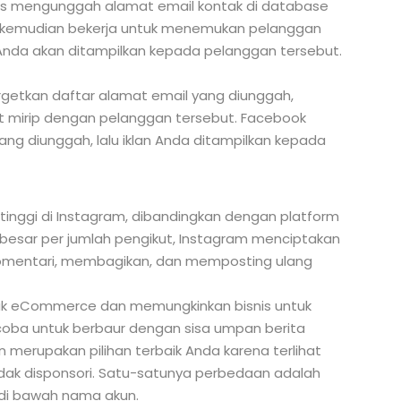
is mengunggah alamat email kontak di database
k kemudian bekerja untuk menemukan pelanggan
n Anda akan ditampilkan kepada pelanggan tersebut.
rgetkan daftar alamat email yang diunggah,
 mirip dengan pelanggan tersebut. Facebook
g diunggah, lalu iklan Anda ditampilkan kepada
rtinggi di Instagram, dibandingkan dengan platform
erbesar per jumlah pengikut, Instagram menciptakan
omentari, membagikan, dan memposting ulang
tuk eCommerce dan memungkinkan bisnis untuk
coba untuk berbaur dengan sisa umpan berita
in merupakan pilihan terbaik Anda karena terlihat
idak disponsori. Satu-satunya perbedaan adalah
 di bawah nama akun.