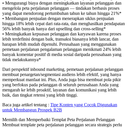
• Mengurangi biaya dengan meningkatkan layanan pelanggan dan
mengelola peta perjalanan pelanggan — tindakan berbasis proses
yang dapat mendorong pertumbuhan tahun ke tahun hingga 21%*
• Membangun penjualan dengan menerapkan siklus penjualan
hingga 18% lebih cepat dari rata-rata, dan menghasilkan pendapatan
56% lebih banyak hanya dari upselling dan cross-selling*
• Meningkatkan kepuasan pelanggan dan karyawan karena proses
lebih terdefinisi dengan baik, transaksi biasanya lebih lancar, dan
harapan lebih mudah dipenuhi. Perusahaan yang menggunakan
pemetaan perjalanan pengalaman pelanggan menikmati 24% lebih
banyak komentar positif di media sosial daripada perusahaan yang
tidak melakukannya*
Dari perspektif inbound marketing, pemetaan perjalanan pelanggan
membuat penargetan/segmentasi audiens lebih efektif, yang hanya
memperkuat manfaat ini. Plus, Anda juga bisa membuat pola pikir
yang berfokus pada pelanggan di seluruh perusahaan Anda yang
mengarah ke lebih proaktif, layanan dan komunikasi yang lebih
baik, dan tingkat retensi yang lebih tinggi.
Baca juga artikel tentang :
Tipe Konten yang Cocok Digunakan
untuk Membangun Prospek B2B
Memilih dan Memperbaiki Templat Peta Perjalanan Pelanggan
Membuat template peta perjalanan pelanggan secara strategis perlu