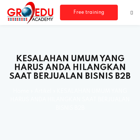
Free training
consultation
KESALAHAN UMUM YANG
HARUS ANDA HILANGKAN
SAAT BERJUALAN BISNIS B2B
rm
Home
»
Artikel
»
KESALAHAN UMUM YANG
HARUS ANDA HILANGKAN SAAT BERJUALAN
BISNIS B2B