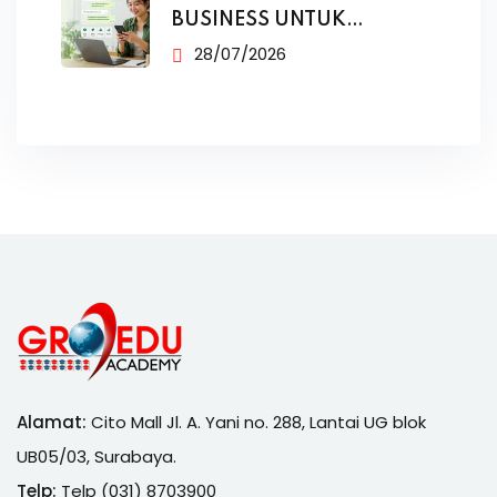
BUSINESS UNTUK
PENJUALAN
28/07/2026
Alamat:
Cito Mall Jl. A. Yani no. 288, Lantai UG blok
UB05/03, Surabaya.
Telp:
Telp (031) 8703900