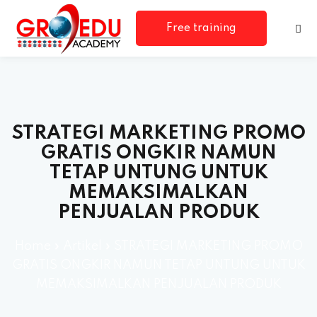
Free training
consultation
STRATEGI MARKETING PROMO
GRATIS ONGKIR NAMUN
TETAP UNTUNG UNTUK
MEMAKSIMALKAN
rm
PENJUALAN PRODUK
Home
»
Artikel
»
STRATEGI MARKETING PROMO
GRATIS ONGKIR NAMUN TETAP UNTUNG UNTUK
MEMAKSIMALKAN PENJUALAN PRODUK