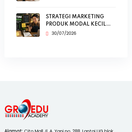
STRATEGI MARKETING
PRODUK MODAL KECIL
TANPA IKLAN
30/07/2026
Alamat:
Cito Mall Jl. A. Yani no. 288, Lantai UG blok