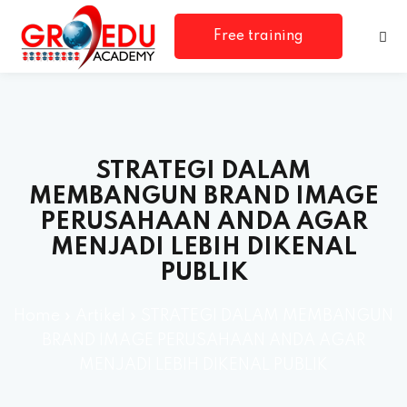
Free training
consultation
STRATEGI DALAM
MEMBANGUN BRAND IMAGE
PERUSAHAAN ANDA AGAR
MENJADI LEBIH DIKENAL
rm
PUBLIK
Home
»
Artikel
»
STRATEGI DALAM MEMBANGUN
BRAND IMAGE PERUSAHAAN ANDA AGAR
MENJADI LEBIH DIKENAL PUBLIK