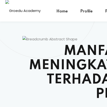
Home
Profile
MANF
MENINGKA
TERHADA
P