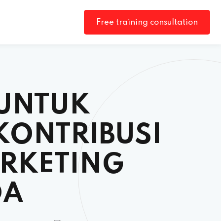
Free training consultation
UNTUK
ONTRIBUSI
ARKETING
DA