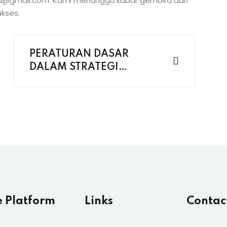
u@gmail.com. Kami menunggu kabar gembira dari
kses.
PERATURAN DASAR
DALAM STRATEGI
MARKETING
MENGGUNAKAN MEDIA
SOSIAL YANG HARUS
DIPAHAMI PARA
MARKETER
e Platform
Links
Contac