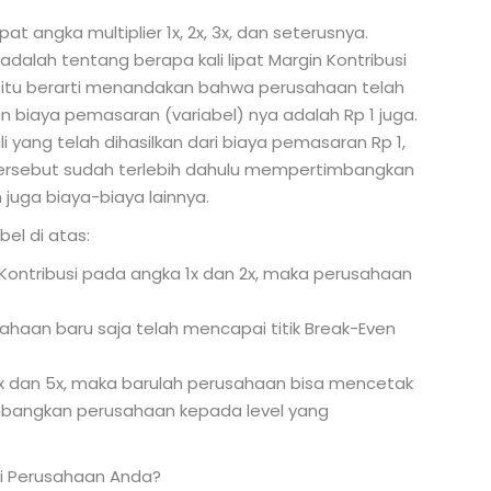
t angka multiplier 1x, 2x, 3x, dan seterusnya.
adalah tentang berapa kali lipat Margin Kontribusi
ka itu berarti menandakan bahwa perusahaan telah
biaya pemasaran (variabel) nya adalah Rp 1 juga.
yang telah dihasilkan dari biaya pemasaran Rp 1,
t tersebut sudah terlebih dahulu mempertimbangkan
 juga biaya-biaya lainnya.
bel di atas:
Kontribusi pada angka 1x dan 2x, maka perusahaan
ahaan baru saja telah mencapai titik Break-Even
x dan 5x, maka barulah perusahaan bisa mencetak
mbangkan perusahaan kepada level yang
i Perusahaan Anda?