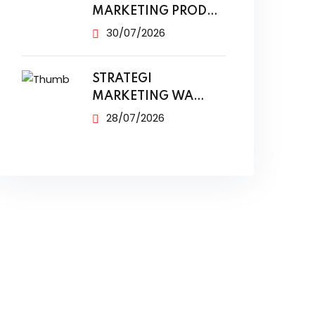
MARKETING PRODUK
MODAL KECIL TANPA
30/07/2026
IKLAN
STRATEGI
MARKETING WA
BUSINESS UNTUK
28/07/2026
PENJUALAN