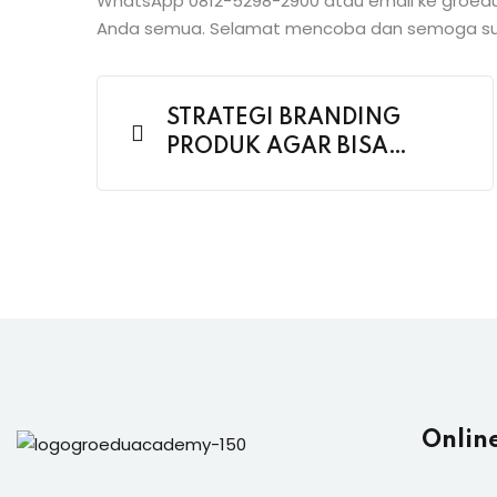
WhatsApp 0812-5298-2900 atau email ke groed
Anda semua. Selamat mencoba dan semoga su
STRATEGI BRANDING
PRODUK AGAR BISA
MENJADI LEBIH MUDAH
UNTUK CEPAT DIKENAL
OLEH PARA KONSUMEN
Onlin