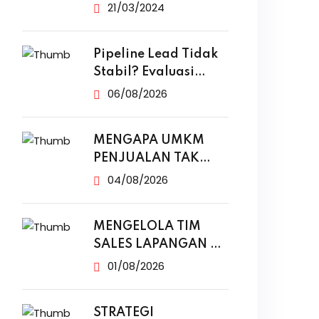
yang Efektif
21/03/2024
Pipeline Lead Tidak
Stabil? Evaluasi
Funnel Marketing
06/08/2026
MENGAPA UMKM
PENJUALAN TAK
NAIK MESKI SUDAH
04/08/2026
MENGELOLA TIM
SALES LAPANGAN DI
ERA DIGITAL
01/08/2026
STRATEGI