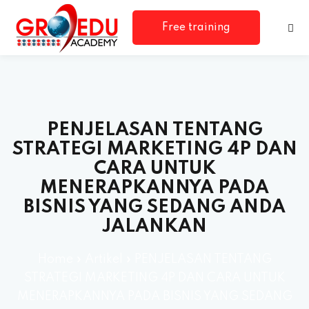
Free training
consultation
PENJELASAN TENTANG
STRATEGI MARKETING 4P DAN
CARA UNTUK
MENERAPKANNYA PADA
rm
BISNIS YANG SEDANG ANDA
JALANKAN
Home
»
Artikel
»
PENJELASAN TENTANG
STRATEGI MARKETING 4P DAN CARA UNTUK
MENERAPKANNYA PADA BISNIS YANG SEDANG