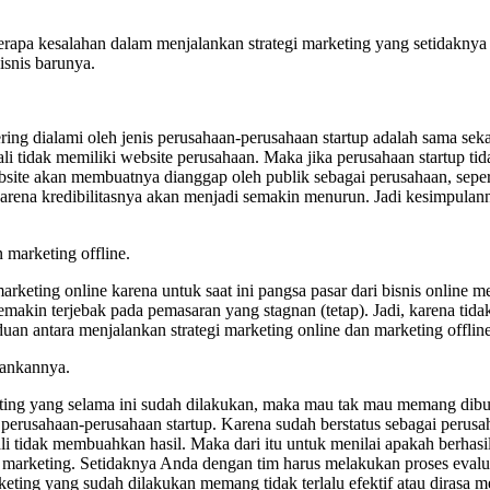
berapa kesalahan dalam menjalankan strategi marketing yang setidaknya
isnis barunya.
ering dialami oleh jenis perusahaan-perusahaan startup adalah sama se
kali tidak memiliki website perusahaan. Maka jika perusahaan startup t
ebsite akan membuatnya dianggap oleh publik sebagai perusahaan, sepert
karena kredibilitasnya akan menjadi semakin menurun. Jadi kesimpulann
 marketing offline.
rketing online karena untuk saat ini pangsa pasar dari bisnis online
semakin terjebak pada pemasaran yang stagnan (tetap). Jadi, karena 
n antara menjalankan strategi marketing online dan marketing offline
lankannya.
ting yang selama ini sudah dilakukan, maka mau tak mau memang dibutu
 perusahaan-perusahaan startup. Karena sudah berstatus sebagai perusa
li tidak membuahkan hasil. Maka dari itu untuk menilai apakah berhasil
 marketing. Setidaknya Anda dengan tim harus melakukan proses evalua
rketing yang sudah dilakukan memang tidak terlalu efektif atau diras