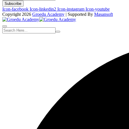
Subscribe
Icon-facebook
Icon-linkedin2
Icon-instagram
Icon-youtube
Copyright 2026
Groedu Academy
| Supported By
Masansoft