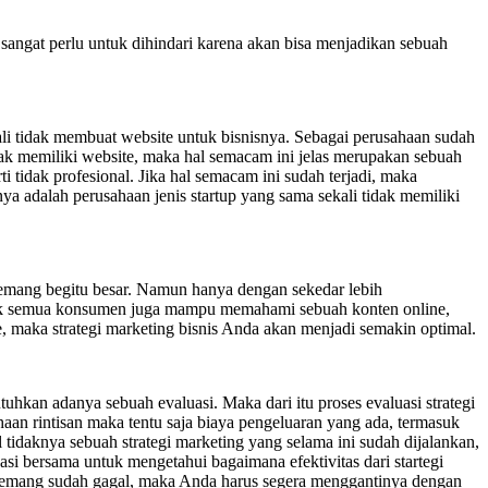
 sangat perlu untuk dihindari karena akan bisa menjadikan sebuah
kali tidak membuat website untuk bisnisnya. Sebagai perusahaan sudah
idak memiliki website, maka hal semacam ini jelas merupakan sebuah
i tidak profesional. Jika hal semacam ini sudah terjadi, maka
ya adalah perusahaan jenis startup yang sama sekali tidak memiliki
 memang begitu besar. Namun hanya dengan sekedar lebih
tidak semua konsumen juga mampu memahami sebuah konten online,
, maka strategi marketing bisnis Anda akan menjadi semakin optimal.
hkan adanya sebuah evaluasi. Maka dari itu proses evaluasi strategi
haan rintisan maka tentu saja biaya pengeluaran yang ada, termasuk
 tidaknya sebuah strategi marketing yang selama ini sudah dijalankan,
si bersama untuk mengetahui bagaimana efektivitas dari startegi
a memang sudah gagal, maka Anda harus segera menggantinya dengan