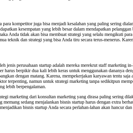
da para kompetitor juga bisa menjadi kesalahan yang paling sering dial
patkan kesempatan yang lebih besar dalam mendapatkan pelanggan bar
aka Anda tidak akan bisa membuat strategi yang selalu mengikuti para
emua teknik dan strategi yang bisa Anda tiru secara terus-menerus. Ka
leh jenis perusahaan startup adalah mereka merekrut staff marketing i
er harus berpikir dua kali lebih keras untuk menggunakan dananya d
imbangkan dengan matang. Karena, mempekerjakan karyawan tentu saja
sektor terpenting, namun untuk strategi marketing tanpa sedikitpun memp
ang lebih berpengalaman.
tegi marketing dari konsultan marketing yang dirasa paling sering dila
 memang sedang menjalankan bisnis startup harus dengan extra berhati-
menjadikan bisnis startup Anda secara perlahan-lahan akan hancur dan 