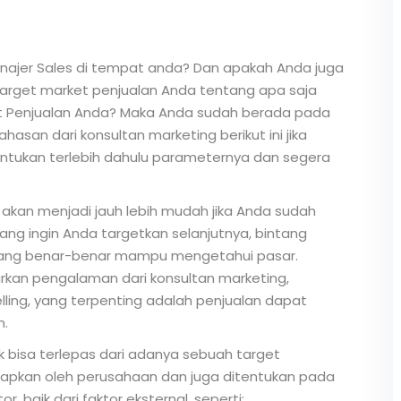
najer Sales di tempat anda? Dan apakah Anda juga
arget market penjualan Anda tentang apa saja
t Penjualan Anda? Maka Anda sudah berada pada
asan dari konsultan marketing berikut ini jika
entukan terlebih dahulu parameternya dan segera
 akan menjadi jauh lebih mudah jika Anda sudah
ng ingin Anda targetkan selanjutnya, bintang
yang benar-benar mampu mengetahui pasar.
arkan pengalaman dari konsultan marketing,
elling, yang terpenting adalah penjualan dapat
n.
 bisa terlepas dari adanya sebuah target
etapkan oleh perusahaan dan juga ditentukan pada
, baik dari faktor eksternal, seperti: