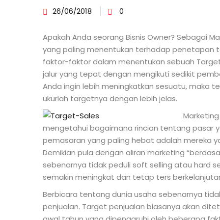
26/06/2018
0
Apakah Anda seorang Bisnis Owner? Sebagai Ma
yang paling menentukan terhadap penetapan t
faktor-faktor dalam menentukan sebuah Targe
jalur yang tepat dengan mengikuti sedikit pembah
Anda ingin lebih meningkatkan sesuatu, maka t
ukurlah targetnya dengan lebih jelas.
Marketing
mengetahui bagaimana rincian tentang pasar ya
pemasaran yang paling hebat adalah mereka 
Demikian pula dengan aliran marketing “berdas
sebenarnya tidak peduli soft selling atau hard s
semakin meningkat dan tetap ters berkelanjuta
Berbicara tentang dunia usaha sebenarnya tidak
penjualan. Target penjualan biasanya akan dit
awal tahun yang dipengaruhi oleh beberapa faktor