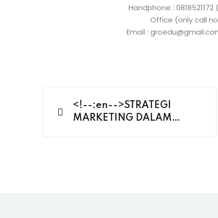
Handphone : 0818521172 (
Office (only call 
Email : groedu@gmail.c
<!--:en-->STRATEGI
MARKETING DALAM
BERPROMOSI DENGAN
PENDEKATAN
FUNGSIONAL (FUNGSI
PRODUK) DAN
PSIKOLOGIS<!--:-->