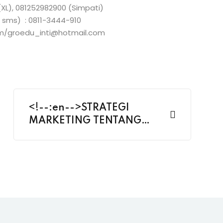
XL), 081252982900 (Simpati)
no sms) : 0811-3444-910
om/groedu_inti@hotmail.com
<!--:en-->STRATEGI
MARKETING TENTANG
MEMBANGUN DAN
MENDAPATKAN
KEPERCAYAAN DARI PARA
KONSUMEN AGAR
MEREKA SEMAKIN
LOYAL<!--:-->