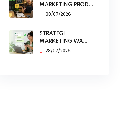
MARKETING PRODUK
MODAL KECIL TANPA
30/07/2026
IKLAN
STRATEGI
MARKETING WA
BUSINESS UNTUK
28/07/2026
PENJUALAN