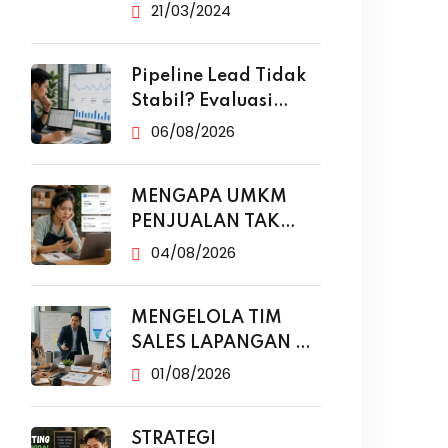
yang Efektif
21/03/2024
Pipeline Lead Tidak
Stabil? Evaluasi
Funnel Marketing
06/08/2026
MENGAPA UMKM
PENJUALAN TAK
NAIK MESKI SUDAH
04/08/2026
MENGELOLA TIM
SALES LAPANGAN DI
ERA DIGITAL
01/08/2026
STRATEGI