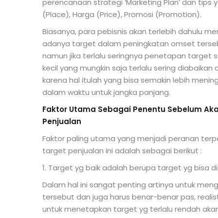
perencanaan strategi ‘Marketing Plan’ dan tips
(Place), Harga (Price), Promosi (Promotion).
Biasanya, para pebisnis akan terlebih dahulu me
adanya target dalam peningkatan omset terse
namun jika terlalu seringnya penetapan target se
kecil yang mungkin saja terlalu sering diabaika
karena hal itulah yang bisa semakin lebih men
dalam waktu untuk jangka panjang.
Faktor Utama Sebagai Penentu Sebelum Ak
Penjualan
Faktor paling utama yang menjadi peranan ter
target penjualan ini adalah sebagai berikut :
1. Target yg baik adalah berupa target yg bisa 
Dalam hal ini sangat penting artinya untuk men
tersebut dan juga harus benar-benar pas, realist
untuk menetapkan target yg terlalu rendah ak