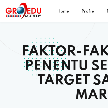
Home
Profile
FAKTOR-FAK
PENENTU S
TARGET S
MAR