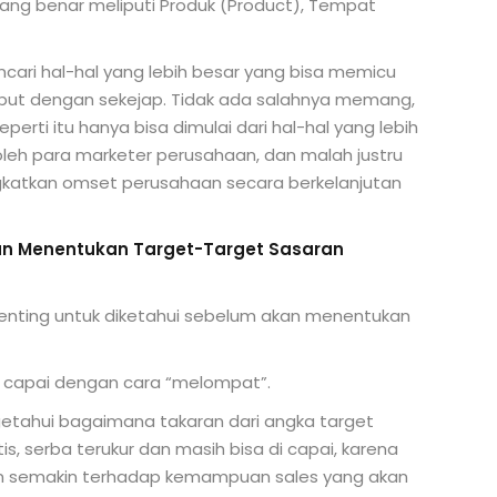
 yang benar meliputi Produk (Product), Tempat
ncari hal-hal yang lebih besar yang bisa memicu
but dengan sekejap. Tidak ada salahnya memang,
perti itu hanya bisa dimulai dari hal-hal yang lebih
n oleh para marketer perusahaan, dan malah justru
ingkatkan omset perusahaan secara berkelanjutan
an Menentukan Target-Target Sasaran
penting untuk diketahui sebelum akan menentukan
di capai dengan cara “melompat”.
getahui bagaimana takaran dari angka target
is, serba terukur dan masih bisa di capai, karena
an semakin terhadap kemampuan sales yang akan