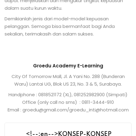
dapat menjelaskan dan mengukur tingkat kepuasan
dalam suatu kurun waktu.
Demikianlah jenis dari model-model kepuasan
pelanggan. Semoga bisa bermanfaat bagi Anda
sekalian, terimakasih dan salam sukses.
Groedu Academy E-Learning
City Of Tomorrow Mall, Jl. A Yani No. 288 (Bunderan
Waru) Lantai UG, Blok US 23, No. 3 & 5, Surabaya.
Handphone : 0818521172 (XL), 081252982900 (Simpati)
Office (only call no sms) : 0811-3444-910
Email : groedu@gmail.com/groedu_inti@hotmail.com
<!--:en-->KONSEP-KONSEP