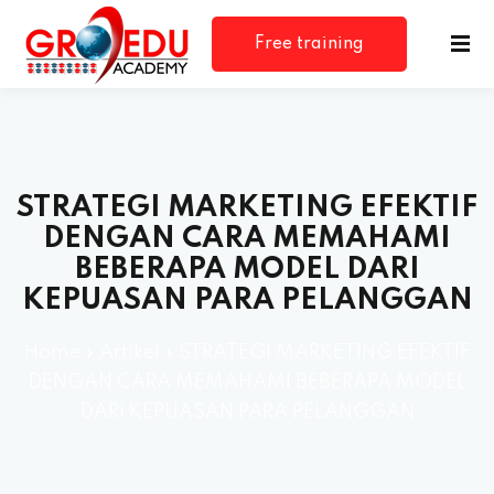
Free training
consultation
STRATEGI MARKETING EFEKTIF
DENGAN CARA MEMAHAMI
BEBERAPA MODEL DARI
KEPUASAN PARA PELANGGAN
rm
Home
»
Artikel
»
STRATEGI MARKETING EFEKTIF
DENGAN CARA MEMAHAMI BEBERAPA MODEL
DARI KEPUASAN PARA PELANGGAN