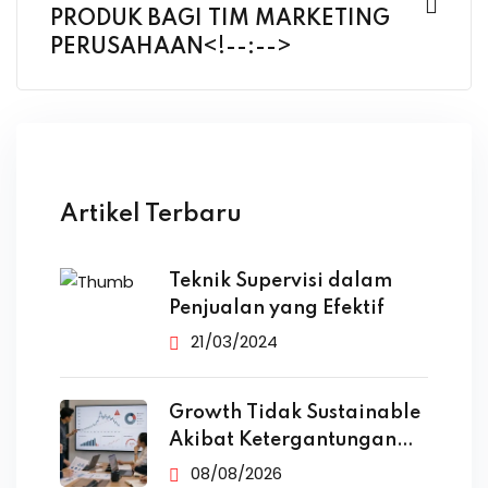
PRODUK BAGI TIM MARKETING
PERUSAHAAN<!--:-->
Artikel Terbaru
Teknik Supervisi dalam
Penjualan yang Efektif
21/03/2024
Growth Tidak Sustainable
Akibat Ketergantungan
Iklan
08/08/2026