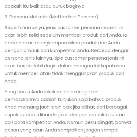
apakah itu baik atau buruk baginya.
3. Persona Metodis (Methodical Persona).
Seperti namanya, jenis customer persona seperti ini
akan lebih teliti sebelum membeli produk dari Anda. Ia
bahkan akan mengkomparasikan produk dari Anda
dengan produk dari kompetitor Anda. Berbeda dengan
persona jenis lainnya, tipe customer persona jenis ini
akan berpikir lebih logis dalam mengambil keputusan
untuk membeli atau tidak menggunakan produk dari
Anda.
Yang harus Anda lakukan dalam kegiatan
pemasarannya adalah tunjukan saja bahwa produk
Anda memang jauh lebih baik jika dilihat dari berbagai
aspek apabila dibandingkan dengan produk keluaran
dari para kompetitor Anda. Namun perlu diingat, bahwa
pesan yang akan Anda sampaikan jangan sampai