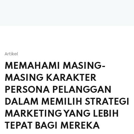
Artikel
MEMAHAMI MASING-
MASING KARAKTER
PERSONA PELANGGAN
DALAM MEMILIH STRATEGI
MARKETING YANG LEBIH
TEPAT BAGI MEREKA