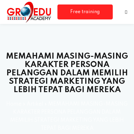
Free training
consultation
MEMAHAMI MASING-MASING
KARAKTER PERSONA
PELANGGAN DALAM MEMILIH
STRATEGI MARKETING YANG
rm
LEBIH TEPAT BAGI MEREKA
Home
»
Artikel
»
MEMAHAMI MASING-MASING
KARAKTER PERSONA PELANGGAN DALAM
MEMILIH STRATEGI MARKETING YANG LEBIH
TEPAT BAGI MEREKA