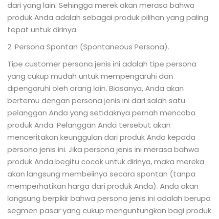
dari yang lain. Sehingga merek akan merasa bahwa
produk Anda adalah sebagai produk pilihan yang paling
tepat untuk dirinya.
2. Persona Spontan (Spontaneous Persona).
Tipe customer persona jenis ini adalah tipe persona
yang cukup mudah untuk mempengaruhi dan
dipengaruhi oleh orang lain. Biasanya, Anda akan
bertemu dengan persona jenis ini dari salah satu
pelanggan Anda yang setidaknya pernah mencoba
produk Anda. Pelanggan Anda tersebut akan
menceritakan keunggulan dari produk Anda kepada
persona jenis ini. Jika persona jenis ini merasa bahwa
produk Anda begitu cocok untuk dirinya, maka mereka
akan langsung membelinya secara spontan (tanpa
memperhatikan harga dari produk Anda). Anda akan
langsung berpikir bahwa persona jenis ini adalah berupa
segmen pasar yang cukup menguntungkan bagi produk