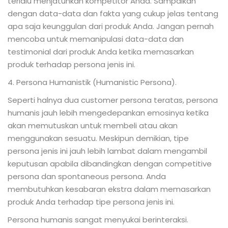
terlalu menjatuhkan kompetitor Anda. Sampaikan
dengan data-data dan fakta yang cukup jelas tentang
apa saja keunggulan dari produk Anda. Jangan pernah
mencoba untuk memanipulasi data-data dan
testimonial dari produk Anda ketika memasarkan
produk terhadap persona jenis ini.
4. Persona Humanistik (Humanistic Persona).
Seperti halnya dua customer persona teratas, persona
humanis jauh lebih mengedepankan emosinya ketika
akan memutuskan untuk membeli atau akan
menggunakan sesuatu. Meskipun demikian, tipe
persona jenis ini jauh lebih lambat dalam mengambil
keputusan apabila dibandingkan dengan competitive
persona dan spontaneous persona. Anda
membutuhkan kesabaran ekstra dalam memasarkan
produk Anda terhadap tipe persona jenis ini.
Persona humanis sangat menyukai berinteraksi.