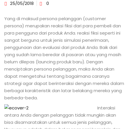
25/05/2018
0
Yang di maksud persona pelanggan (customer
persona) merupakan reaksi fiksi dari para pembeli dan
para pengguna dari produk Anda. reaksi fiksi seperti ini
sangat berguna untuk jenis simulasi penerimaan,
penggunaan dan evaluasi dari produk Anda. Baik dari
yang sudah lama beredar di pasaran atau yang masih
belum dilepas (launcing produk baru). Dengan
menciptakan persona pelanggan, maka Anda akan
dapat mengetahui tentang bagaimana caranya
strategi agar dapat berinteraksi dengan mereka dalam
berbagai karakteristik dan latar belakang mereka yang
berbeda-beda.
Interaksi
antara Anda dengan pelanggan tidak mungkin akan
bisa disamaratakan untuk semua jenis pelanggan,