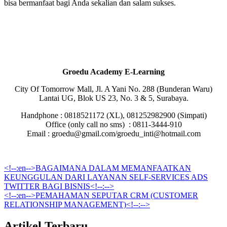
bisa bermanfaat bagi Anda sekalian dan salam sukses.
Groedu Academy E-Learning
City Of Tomorrow Mall, Jl. A Yani No. 288 (Bunderan Waru)
Lantai UG, Blok US 23, No. 3 & 5, Surabaya.
Handphone : 0818521172 (XL), 081252982900 (Simpati)
Office (only call no sms) : 0811-3444-910
Email : groedu@gmail.com/groedu_inti@hotmail.com
<!--:en-->BAGAIMANA DALAM MEMANFAATKAN
KEUNGGULAN DARI LAYANAN SELF-SERVICES ADS
TWITTER BAGI BISNIS<!--:-->
<!--:en-->PEMAHAMAN SEPUTAR CRM (CUSTOMER
RELATIONSHIP MANAGEMENT)<!--:-->
Artikel Terbaru