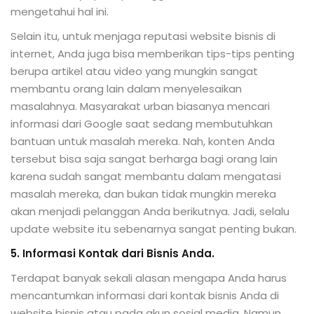
mengetahui hal ini.
Selain itu, untuk menjaga reputasi website bisnis di
internet, Anda juga bisa memberikan tips-tips penting
berupa artikel atau video yang mungkin sangat
membantu orang lain dalam menyelesaikan
masalahnya. Masyarakat urban biasanya mencari
informasi dari Google saat sedang membutuhkan
bantuan untuk masalah mereka. Nah, konten Anda
tersebut bisa saja sangat berharga bagi orang lain
karena sudah sangat membantu dalam mengatasi
masalah mereka, dan bukan tidak mungkin mereka
akan menjadi pelanggan Anda berikutnya. Jadi, selalu
update website itu sebenarnya sangat penting bukan.
5. Informasi Kontak dari Bisnis Anda.
Terdapat banyak sekali alasan mengapa Anda harus
mencantumkan informasi dari kontak bisnis Anda di
website bisnis atau pada akun sosial media. Namun,