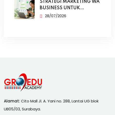
STRATEGI MARKETING WA
BUSINESS UNTUK
PENJUALAN
28/07/2026
Alamat:
Cito Mall Jl. A. Yani no. 288, Lantai UG blok
UB05/03, Surabaya.