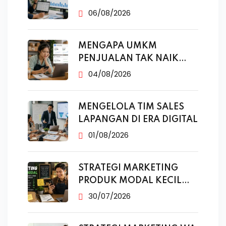
Marketing
06/08/2026
MENGAPA UMKM
PENJUALAN TAK NAIK
MESKI SUDAH
04/08/2026
MENGELOLA TIM SALES
LAPANGAN DI ERA DIGITAL
01/08/2026
STRATEGI MARKETING
PRODUK MODAL KECIL
TANPA IKLAN
30/07/2026