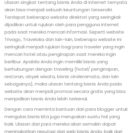
Ulasan singkat tentang bisnis Anda di Internet ternyata
akan bisa menjadi sebuah keuntungan tersendiri.
Terdapat beberapa website direktori yang seringkali
dijadikan untuk rujukan oleh para pengguna internet
pada saat mereka mencari informasi. Seperti website
Trivago, Traveloka dan lain-lain, beberapa website ini
seringkali menjadi rujukan bagi para traveler yang ingin
mencari hotel atau penginapan saat mereka ingin
berlibur. Apabila Anda ingin memiliki bisnis yang
berhubungan dengan traveling (hotel/ penginapan,
restoran, obyek wisata, bisnis cinderamata, dan lain
sebagainya), maka ulasan tentang bisnis Anda pada
website akan menjadi promosi secara gratis yang bisa
menjadikan bisnis Anda lebih terkenal.
Dengan cara meminta bantuan dari para blogger untuk
mengulas bisnis kita juga merupakan suatu hal yang
baik. Ulasan dari para mereka akan semakin dapat
meningkatkan reputasi dari web bisnis Anda, baik dari