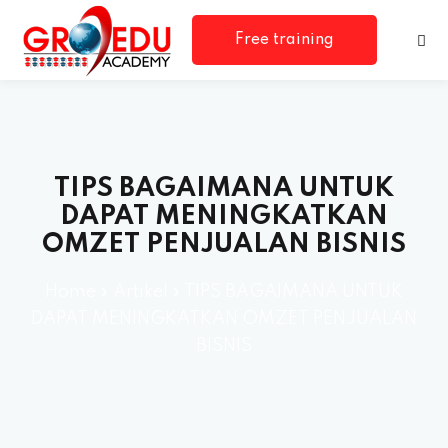
Free training
consultation
TIPS BAGAIMANA UNTUK
DAPAT MENINGKATKAN
OMZET PENJUALAN BISNIS
rm
Home
»
Artikel
»
TIPS BAGAIMANA UNTUK
DAPAT MENINGKATKAN OMZET PENJUALAN
BISNIS