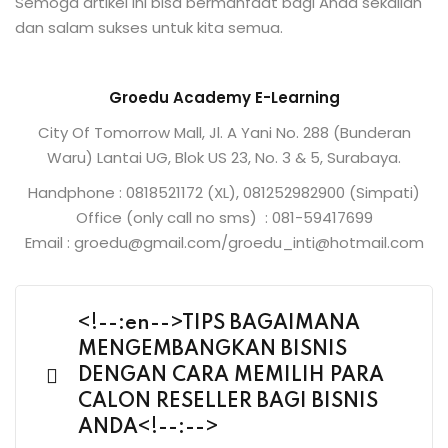
Semoga artikel ini bisa bermanfaat bagi Anda sekalian
dan salam sukses untuk kita semua.
Groedu Academy E-Learning
City Of Tomorrow Mall, Jl. A Yani No. 288 (Bunderan
Waru) Lantai UG, Blok US 23, No. 3 & 5, Surabaya.
Handphone : 0818521172 (XL), 081252982900 (Simpati)
Office (only call no sms) : 081-59417699
Email : groedu@gmail.com/groedu_inti@hotmail.com
<!--:en-->TIPS BAGAIMANA
MENGEMBANGKAN BISNIS
DENGAN CARA MEMILIH PARA
CALON RESELLER BAGI BISNIS
ANDA<!--:-->