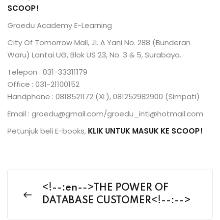
SCOOP!
Groedu Academy E-Learning
City Of Tomorrow Mall, Jl. A Yani No. 288 (Bunderan
Waru) Lantai UG, Blok US 23, No. 3 & 5, Surabaya.
Telepon : 031-33311179
Office : 031-21100152
Handphone : 0818521172 (XL), 081252982900 (Simpati)
Email : groedu@gmail.com/groedu_inti@hotmail.com
Petunjuk beli E-books,
KLIK UNTUK MASUK KE SCOOP!
<!--:en-->THE POWER OF
DATABASE CUSTOMER<!--:-->