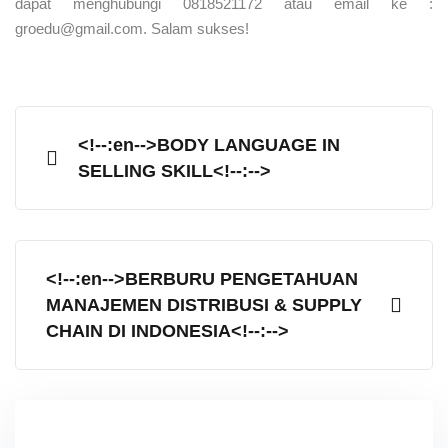
dapat menghubungi 0818521172 atau email ke :
groedu@gmail.com. Salam sukses!
<!--:en-->BODY LANGUAGE IN
SELLING SKILL<!--:-->
<!--:en-->BERBURU PENGETAHUAN
MANAJEMEN DISTRIBUSI & SUPPLY
CHAIN DI INDONESIA<!--:-->