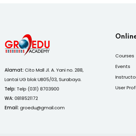
Onlin
Courses
Events
Alamat:
Cito Mall Jl. A. Yani no. 288,
Instructo
Lantai UG blok UB05/03, Surabaya.
User Prof
Telp:
Telp (031) 8703900
WA:
0818521172
Email:
groedu@gmail.com