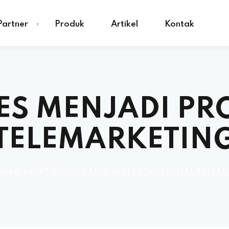
Partner
Produk
Artikel
Kontak
SES MENJADI PR
TELEMARKETIN
rtikel
»
KIAT SUKSES MENJADI PROFESIONAL TELEM