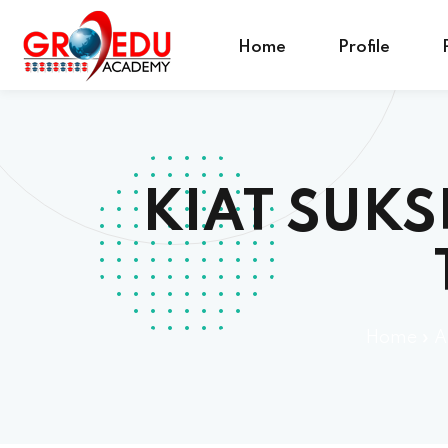
Home
Profile
KIAT SUK
Home
»
A