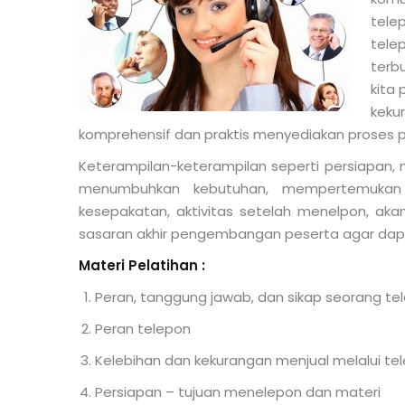
tele
tele
terbu
kita 
keku
komprehensif dan praktis menyediakan proses 
Keterampilan-keterampilan seperti persiapan
menumbuhkan kebutuhan, mempertemukan 
kesepakatan, aktivitas setelah menelpon, akan 
sasaran akhir pengembangan peserta agar dapa
Materi Pelatihan :
Peran, tanggung jawab, dan sikap seorang te
Peran telepon
Kelebihan dan kekurangan menjual melalui te
Persiapan – tujuan menelepon dan materi