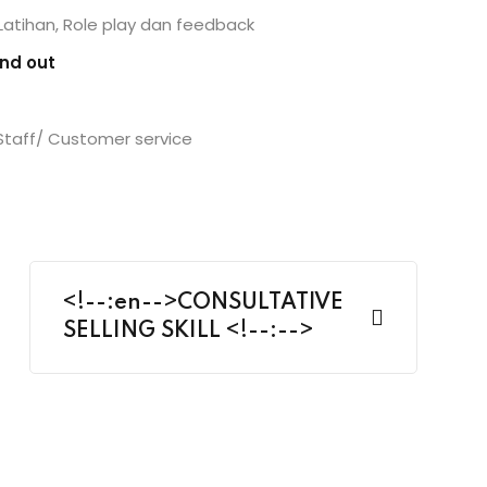
 Latihan, Role play dan feedback
and out
Staff/ Customer service
<!--:en-->CONSULTATIVE
SELLING SKILL <!--:-->