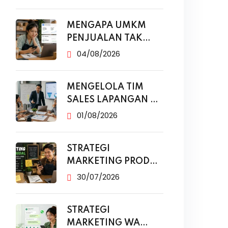
MENGAPA UMKM
PENJUALAN TAK
NAIK MESKI SUDAH
04/08/2026
MENGELOLA TIM
SALES LAPANGAN DI
ERA DIGITAL
01/08/2026
STRATEGI
MARKETING PRODUK
MODAL KECIL TANPA
30/07/2026
IKLAN
STRATEGI
MARKETING WA