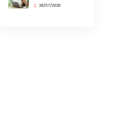
BUSINESS UNTUK
28/07/2026
PENJUALAN