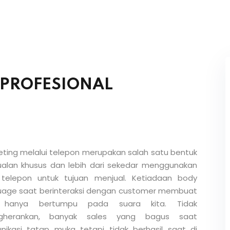
 PROFESIONAL
eting melalui telepon merupakan salah satu bentuk
ualan khusus dan lebih dari sekedar menggunakan
 telepon untuk tujuan menjual. Ketiadaan body
uage saat berinteraksi dengan customer membuat
a hanya bertumpu pada suara kita. Tidak
gherankan, banyak sales yang bagus saat
nikasi tatap muka tetapi tidak berhasil saat di