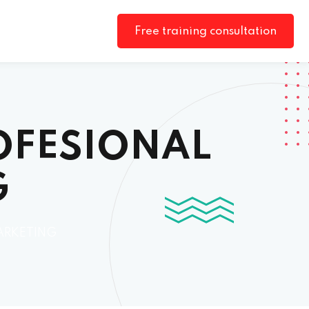
Free training consultation
OFESIONAL
G
ARKETING