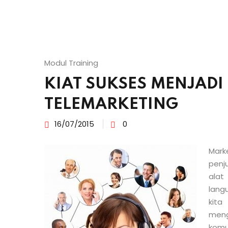
Modul Training
KIAT SUKSES MENJADI
TELEMARKETING
16/07/2015
0
Mark
penj
alat
lang
kit
men
komu