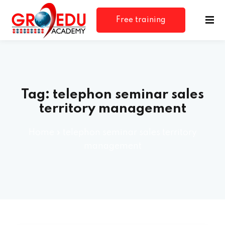
Free training
consultation
Tag:
telephon seminar sales
territory management
Home
»
telephon seminar sales territory
rm
management