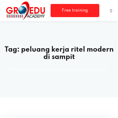
Free training
consultation
Tag:
peluang kerja ritel modern
di sampit
Home
»
peluang kerja ritel modern di sampit
rm