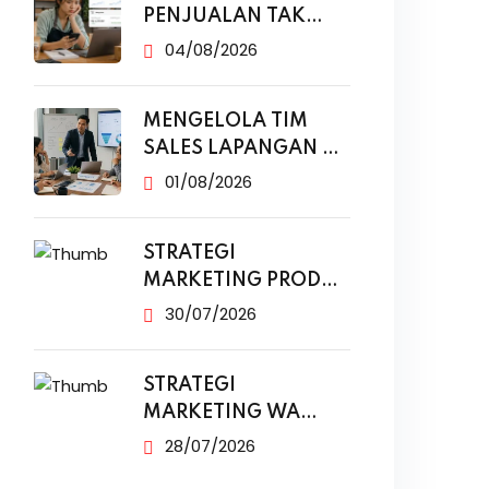
PENJUALAN TAK
NAIK MESKI SUDAH
04/08/2026
MENGELOLA TIM
SALES LAPANGAN DI
ERA DIGITAL
01/08/2026
STRATEGI
MARKETING PRODUK
MODAL KECIL TANPA
30/07/2026
IKLAN
STRATEGI
MARKETING WA
BUSINESS UNTUK
28/07/2026
PENJUALAN