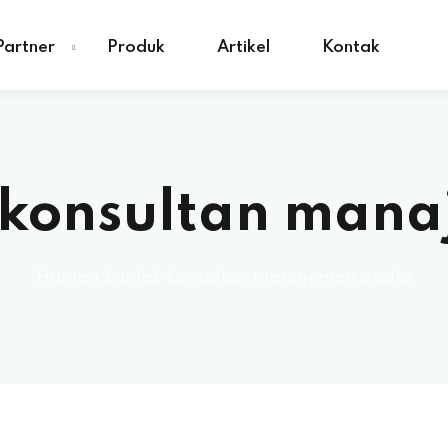
Partner
Produk
Artikel
Kontak
 konsultan mana
Home
»
kontak konsultan manajemen usaha