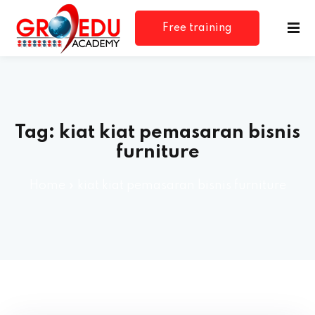
Free training
consultation
Tag:
kiat kiat pemasaran bisnis
furniture
Home
»
kiat kiat pemasaran bisnis furniture
rm