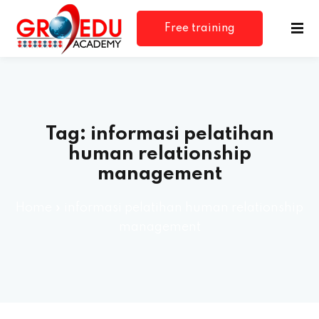
Free training
consultation
Tag:
informasi pelatihan
human relationship
management
rm
Home
»
informasi pelatihan human relationship
management