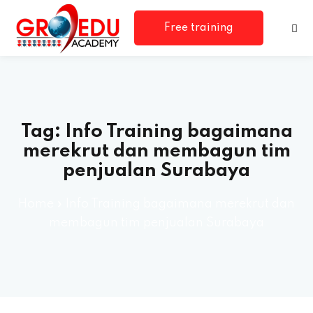
Free training
consultation
Tag:
Info Training bagaimana
merekrut dan membagun tim
penjualan Surabaya
rm
Home
»
Info Training bagaimana merekrut dan
membagun tim penjualan Surabaya