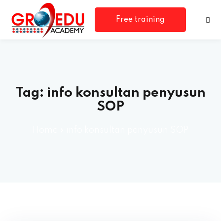
Free training
consultation
Tag:
info konsultan penyusun
SOP
Home
»
info konsultan penyusun SOP
rm