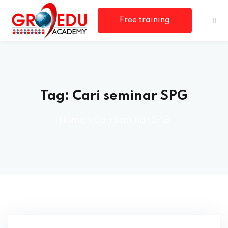
Free training
consultation
Tag:
Cari seminar SPG
Home
»
Cari seminar SPG
rm