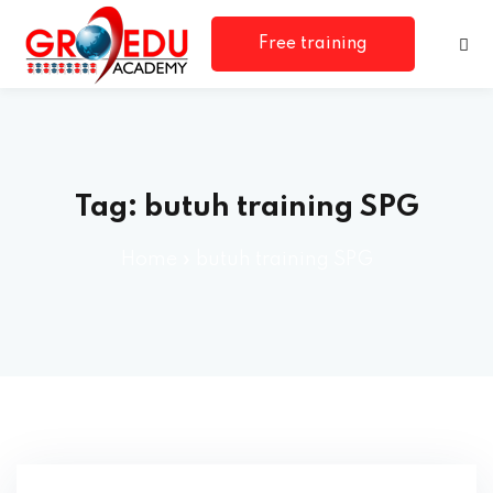
Free training
consultation
Tag:
butuh training SPG
Home
»
butuh training SPG
rm